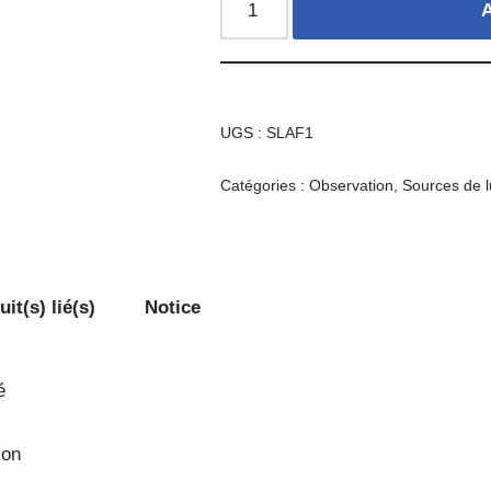
A
UGS :
SLAF1
Catégories :
Observation
,
Sources de 
it(s) lié(s)
Notice
é
ion