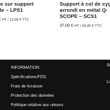
e sur support
Support à col de cy
ble – LPS1
arrondi en métal Q-
SCOPE – SCS1
€
HT /
13,68
€
TTC
37,00
€
HT /
44,40
€
TTC
S
INFORMATION
Spécifications/FDS
L
Frais de livraison
Protection des données
Politique relative aux retours