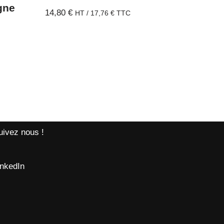
gne
14,80
€
HT /
17,76
€
TTC
uivez nous !
inkedIn