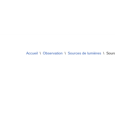
Aller
au
contenu
Accueil
\
Observation
\
Sources de lumières
\
Sourc