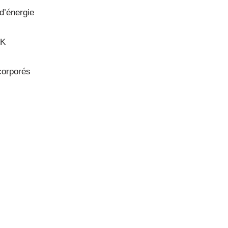
d’énergie
 K
corporés