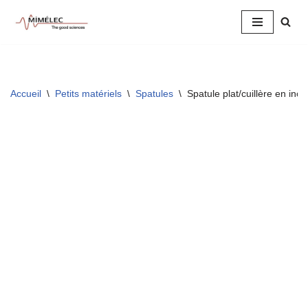
Aller
au
contenu
Accueil
\
Petits matériels
\
Spatules
\
Spatule plat/cuillère en ino