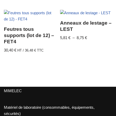
Anneaux de lestage –
Feutres tous
LEST
supports (lot de 12) –
5,81
€
–
8,75
€
FET4
30,40
€
HT /
36,48
€
TTC
MIMELEC
Matériel de laboratoire (consommables, équipements,
sécurités)