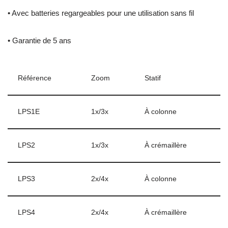
• Avec batteries regargeables pour une utilisation sans fil
• Garantie de 5 ans
Référence
Zoom
Statif
LPS1E
1x/3x
À colonne
LPS2
1x/3x
À crémaillère
LPS3
2x/4x
À colonne
LPS4
2x/4x
À crémaillère