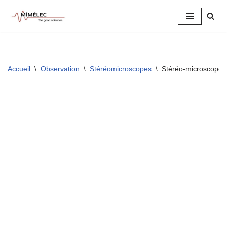
Aller
au
contenu
Accueil
\
Observation
\
Stéréomicroscopes
\
Stéréo-microscop