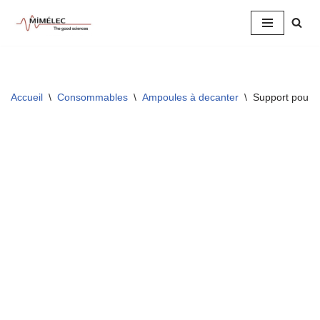
Aller
au
contenu
Accueil
\
Consommables
\
Ampoules à decanter
\
Support pour 