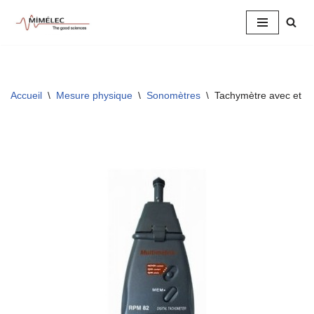
Aller
au
contenu
Accueil
\
Mesure physique
\
Sonomètres
\
Tachymètre avec et s