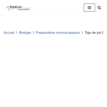
Aller
au
contenu
Accueil
\
Biologie
\
Préparations microscopiques
\
Tige de pin CT