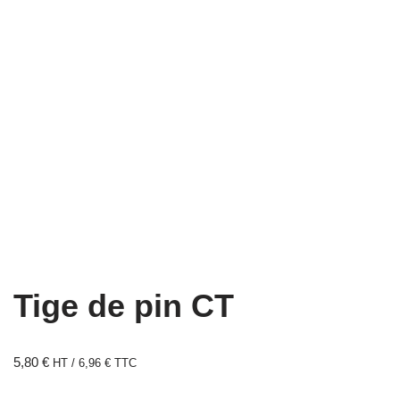
Tige de pin CT
5,80
€
HT /
6,96
€
TTC