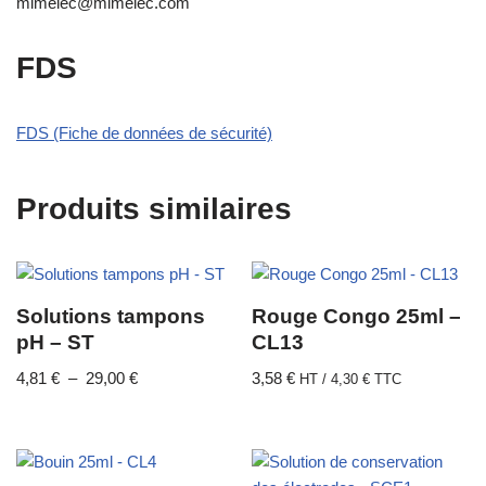
mimelec@mimelec.com
FDS
FDS (Fiche de données de sécurité)
Produits similaires
Solutions tampons
Rouge Congo 25ml –
pH – ST
CL13
4,81
€
–
29,00
€
3,58
€
HT /
4,30
€
TTC