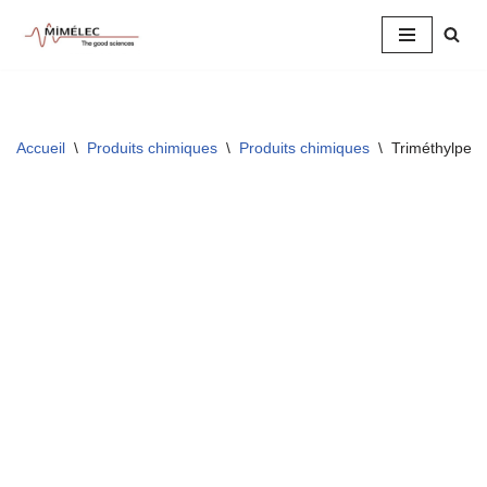
Aller
au
contenu
Accueil
\
Produits chimiques
\
Produits chimiques
\
Triméthylpen