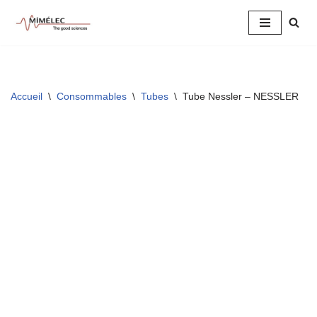
Aller
au
contenu
Accueil
\
Consommables
\
Tubes
\
Tube Nessler – NESSLER