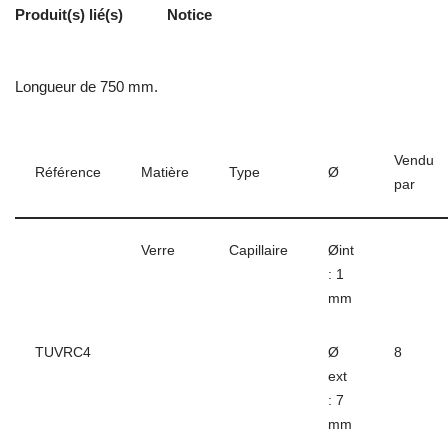
Produit(s) lié(s)
Notice
Longueur de 750 mm.
Vendu
Référence
Matière
Type
Ø
par
Verre
Capillaire
Øint
: 1
mm
TUVRC4
Ø
8
ext
: 7
mm