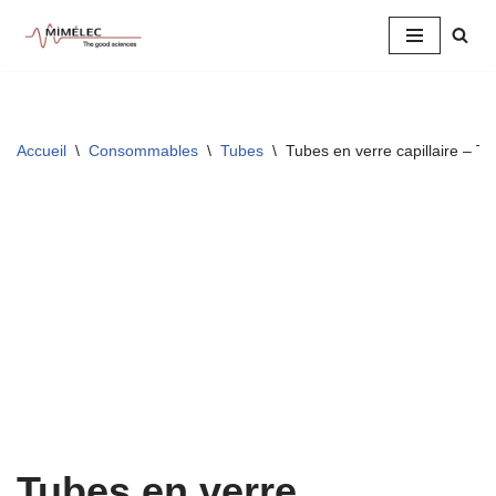
Aller
au
contenu
Accueil
\
Consommables
\
Tubes
\
Tubes en verre capillaire – 
Tubes en verre