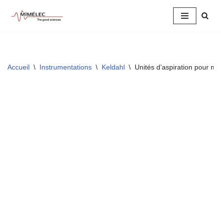
Aller
au
contenu
Accueil
\
Instrumentations
\
Keldahl
\
Unités d’aspiration pour mi