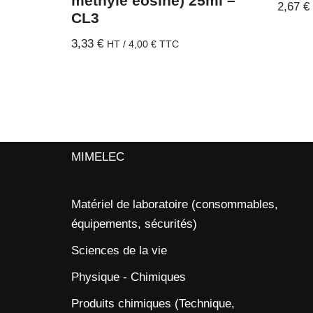
méthyle éosine) 25ml –
2,67
€
CL3
3,33
€
HT /
4,00
€
TTC
MIMELEC
Matériel de laboratoire (consommables,
équipements, sécurités)
Sciences de la vie
Physique - Chimiques
Produits chimiques (Technique,