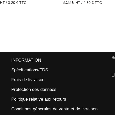
3,58
€
HT /
3,20
€
TTC
HT /
4,30
€
TTC
S
INFORMATION
Spécifications/FDS
L
Frais de livraison
Protection des données
Politique relative aux retours
Conditions générales de vente et de livraison