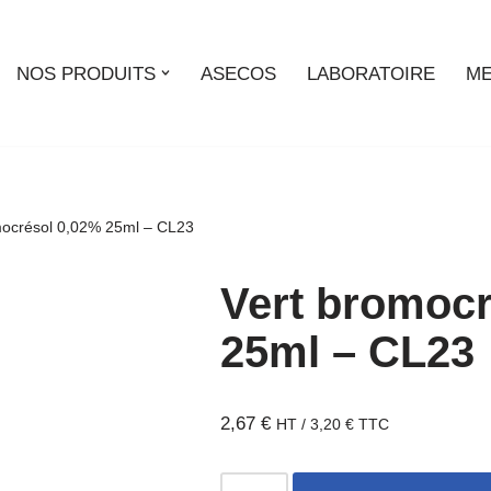
NOS PRODUITS
ASECOS
LABORATOIRE
ME
mocrésol 0,02% 25ml – CL23
Vert bromocr
25ml – CL23
2,67
€
HT /
3,20
€
TTC