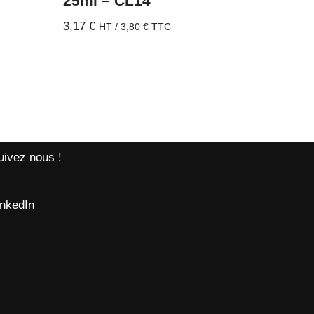
25ml – CL14
3,17
€
HT /
3,80
€
TTC
uivez nous !
inkedIn