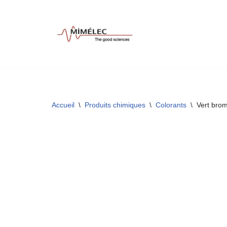
Aller
au
contenu
Accueil
\
Produits chimiques
\
Colorants
\
Vert bro