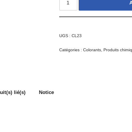
A
UGS :
CL23
Catégories :
Colorants
,
Produits chimi
it(s) lié(s)
Notice