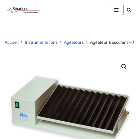
Aller
au
contenu
Accueil
\
Instrumentations
\
Agitateurs
\
Agitateur basculant – A