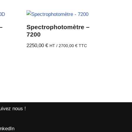
–
Spectrophotomètre –
7200
2250,00
€
C
HT /
2700,00
€
TTC
uivez nous !
inkedIn