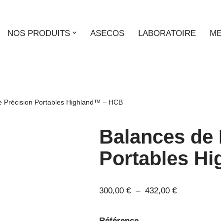
NOS PRODUITS
ASECOS
LABORATOIRE
ME
e Précision Portables Highland™ – HCB
Balances de 
Portables H
300,00
€
–
432,00
€
Référence