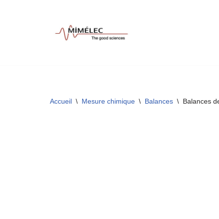
Aller
au
contenu
Accueil
\
Mesure chimique
\
Balances
\
Balances d