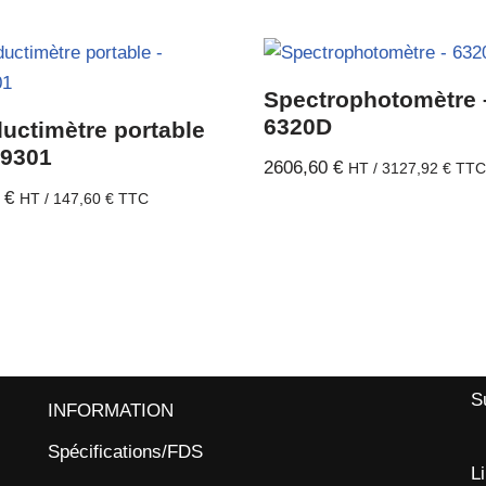
Spectrophotomètre 
6320D
uctimètre portable
99301
2606,60
€
HT /
3127,92
€
TT
0
€
HT /
147,60
€
TTC
S
INFORMATION
Spécifications/FDS
L