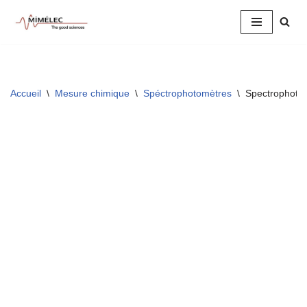
Aller
au
contenu
Accueil
\
Mesure chimique
\
Spéctrophotomètres
\
Spectrophotom