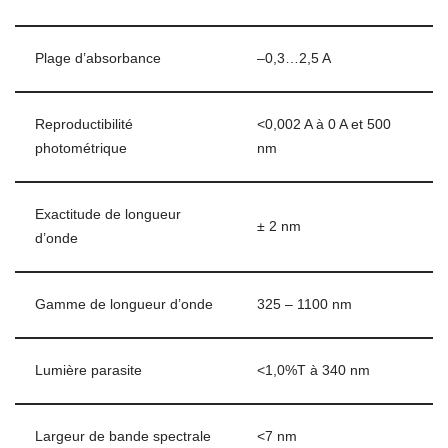
Plage d’absorbance
–0,3…2,5 A
Reproductibilité
<0,002 A à 0 A et 500
photométrique
nm
Exactitude de longueur
± 2 nm
d’onde
Gamme de longueur d’onde
325 – 1100 nm
Lumière parasite
<1,0%T à 340 nm
Largeur de bande spectrale
<7 nm