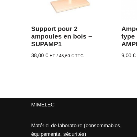
Support pour 2
Ampo
ampoules en bois –
type
SUPAMP1
AMP
38,00
€
9,00
€
HT /
45,60
€
TTC
MIMELEC
Matériel de laboratoire (consommables,
équipements, sécurités)