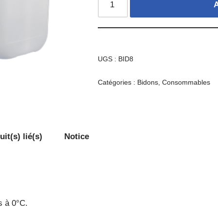
A
UGS :
BID8
Catégories :
Bidons
,
Consommables
it(s) lié(s)
Notice
s à 0°C.