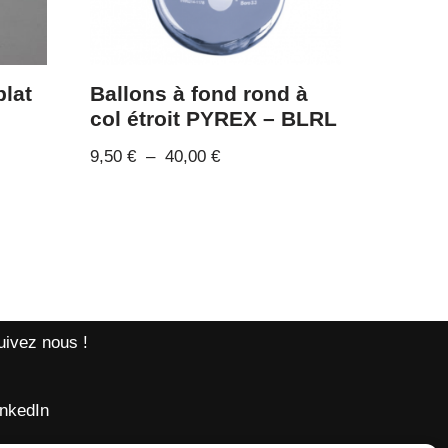
plat
Ballons à fond rond à
col étroit PYREX – BLRL
9,50
€
–
40,00
€
uivez nous !
inkedIn