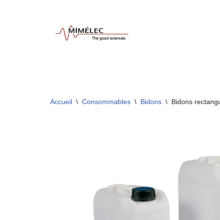
Aller
au
contenu
Accueil
\
Consommables
\
Bidons
\
Bidons rectangu