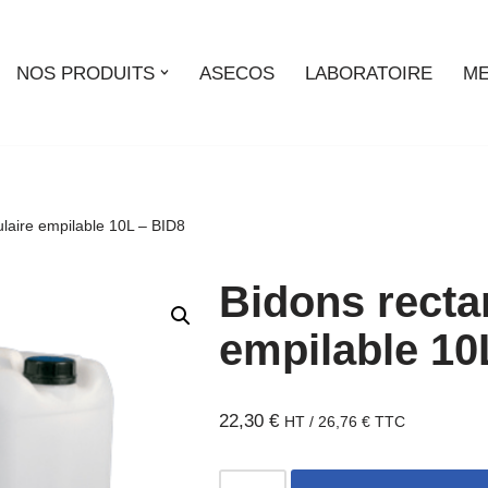
NOS PRODUITS
ASECOS
LABORATOIRE
ME
laire empilable 10L – BID8
Bidons recta
empilable 10
22,30
€
HT /
26,76
€
TTC