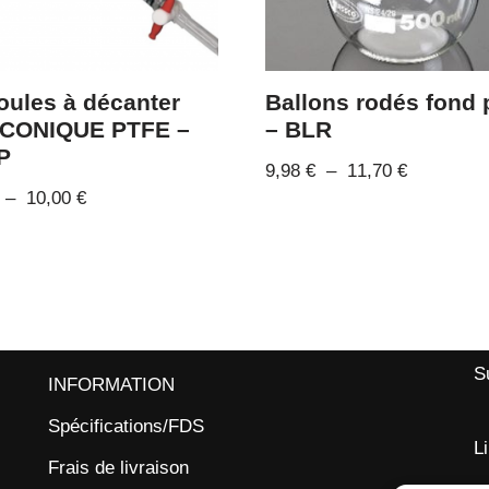
ules à décanter
Ballons rodés fond 
 CONIQUE PTFE –
– BLR
P
9,98
€
–
11,70
€
–
10,00
€
S
INFORMATION
Spécifications/FDS
L
Frais de livraison