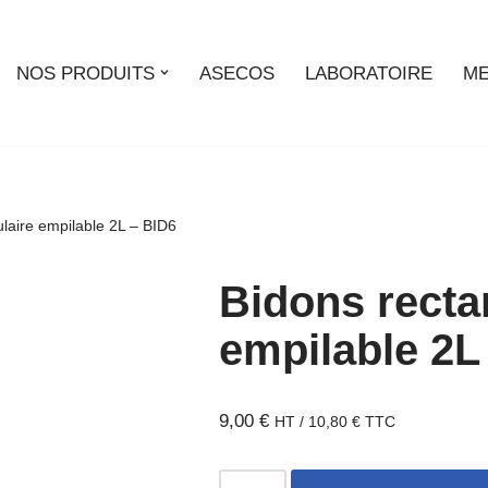
NOS PRODUITS
ASECOS
LABORATOIRE
ME
laire empilable 2L – BID6
Bidons recta
empilable 2L
9,00
€
HT /
10,80
€
TTC