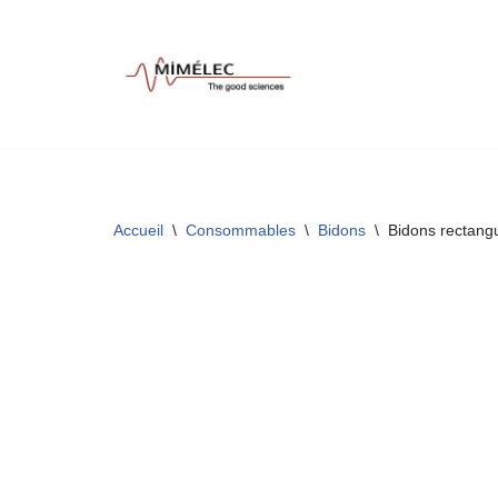
Aller
au
contenu
Accueil
\
Consommables
\
Bidons
\
Bidons rectangu