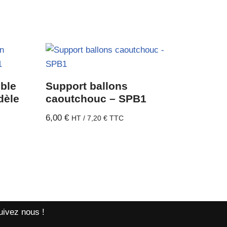
ible
Support ballons
dèle
caoutchouc – SPB1
6,00
€
HT /
7,20
€
TTC
uivez nous !