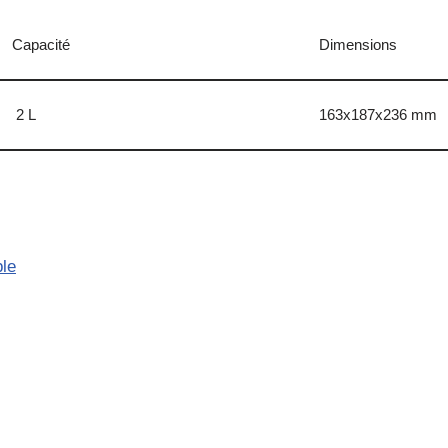
Capacité
Dimensions
2 L
163x187x236 mm
ble