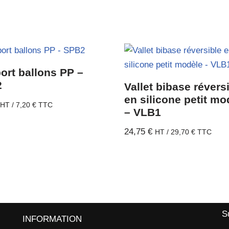
ort ballons PP –
2
Vallet bibase révers
en silicone petit mo
HT /
7,20
€
TTC
– VLB1
24,75
€
HT /
29,70
€
TTC
S
INFORMATION