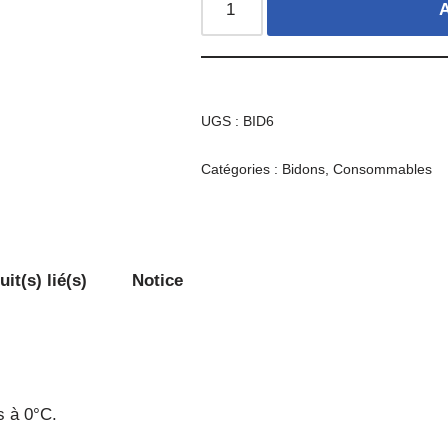
A
UGS :
BID6
Catégories :
Bidons
,
Consommables
it(s) lié(s)
Notice
s à 0°C.