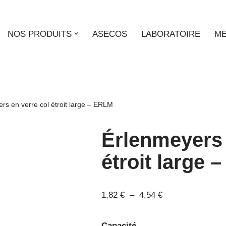
NOS PRODUITS
ASECOS
LABORATOIRE
ME
rs en verre col étroit large – ERLM
Érlenmeyers 
étroit large
1,82
€
–
4,54
€
Capacité