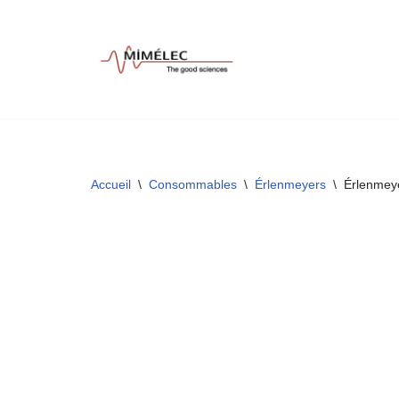
Aller
au
contenu
Accueil
\
Consommables
\
Érlenmeyers
\
Érlenmeye