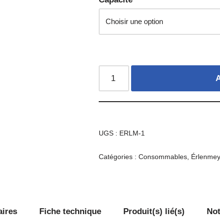
A
UGS :
ERLM-1
Catégories :
Consommables
,
Érlenmey
aires
Fiche technique
Produit(s) lié(s)
Not