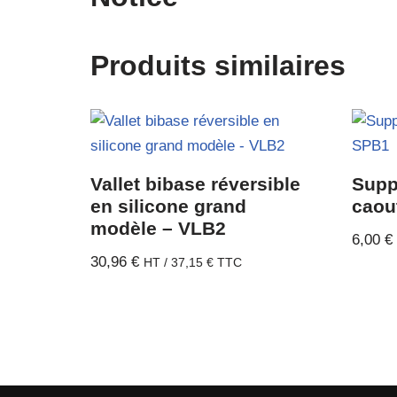
Produits similaires
Vallet bibase réversible
Supp
en silicone grand
caou
modèle – VLB2
6,00
€
30,96
€
HT /
37,15
€
TTC