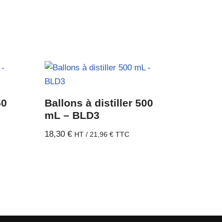
50
Ballons à distiller 500
mL – BLD3
18,30
€
HT /
21,96
€
TTC