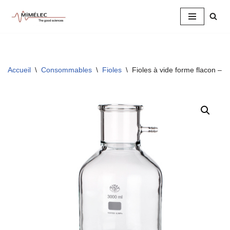
Aller
au
contenu
Accueil
\
Consommables
\
Fioles
\
Fioles à vide forme flacon – F