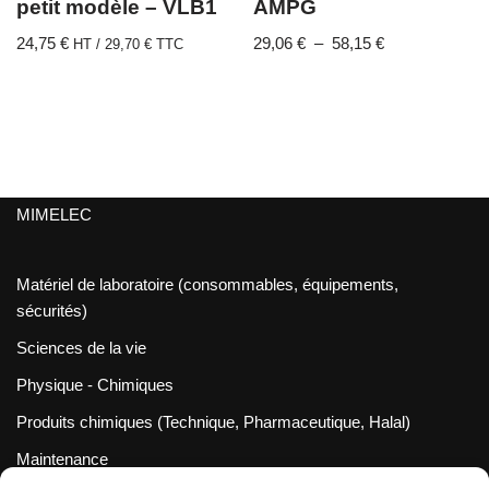
petit modèle – VLB1
AMPG
24,75
€
29,06
€
–
58,15
€
HT /
29,70
€
TTC
MIMELEC
Matériel de laboratoire (consommables, équipements,
sécurités)
Sciences de la vie
Physique - Chimiques
Produits chimiques (Technique, Pharmaceutique, Halal)
Maintenance