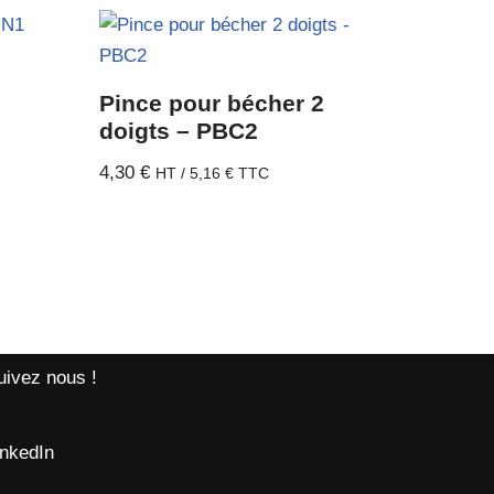
Pince pour bécher 2
doigts – PBC2
4,30
€
HT /
5,16
€
TTC
uivez nous !
inkedIn