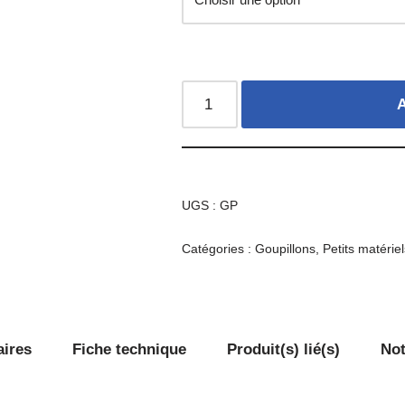
A
UGS :
GP
Catégories :
Goupillons
,
Petits matérie
aires
Fiche technique
Produit(s) lié(s)
Not