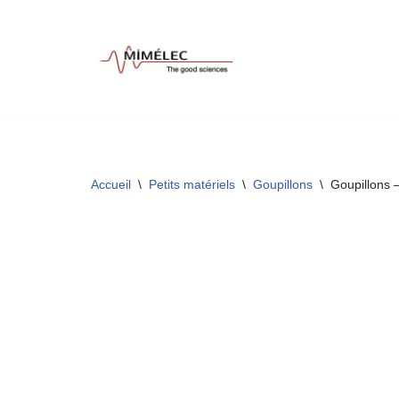
Aller
au
contenu
Accueil
\
Petits matériels
\
Goupillons
\
Goupillons 