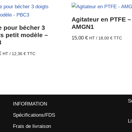
Agitateur en PTFE –
AMGN1
e pour bécher 3
s petit modèle –
15,00
€
HT /
18,00
€
TTC
3
€
HT /
12,36
€
TTC
S
INFORMATION
Spécifications/FDS
L
Frais de livraison