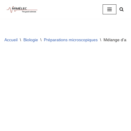
Aller
au
contenu
Accueil
\
Biologie
\
Préparations microscopiques
\
Mélange d’algu