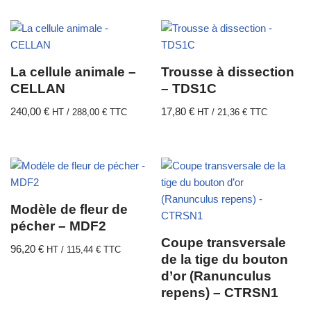
La cellule animale –
Trousse à dissection
CELLAN
– TDS1C
240,00
€
17,80
€
HT /
288,00
€
TTC
HT /
21,36
€
TTC
Modèle de fleur de
pécher – MDF2
Coupe transversale
96,20
€
HT /
115,44
€
TTC
de la tige du bouton
d’or (Ranunculus
repens) – CTRSN1