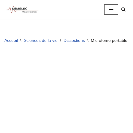
Aller
au
contenu
Accueil
\
Sciences de la vie
\
Dissections
\
Microtome portable cy