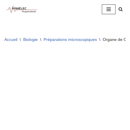
Aller
au
contenu
Accueil
\
Biologie
\
Préparations microscopiques
\
Organe de Cor