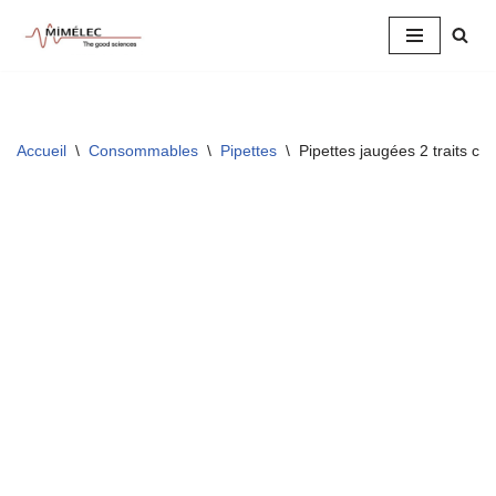
Aller
au
contenu
Accueil
\
Consommables
\
Pipettes
\
Pipettes jaugées 2 traits cl