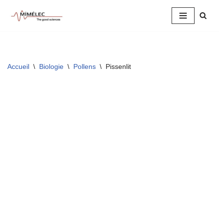
Aller
au
contenu
Accueil
\
Biologie
\
Pollens
\
Pissenlit