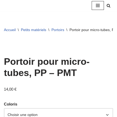
Aller
au
contenu
Accueil
\
Petits matériels
\
Portoirs
\
Portoir pour micro-tubes, P
Portoir pour micro-
tubes, PP – PMT
14,00
€
Coloris