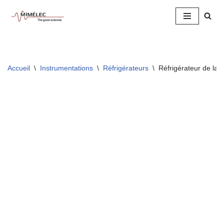
Aller
au
contenu
Accueil
\
Instrumentations
\
Réfrigérateurs
\
Réfrigérateur de la