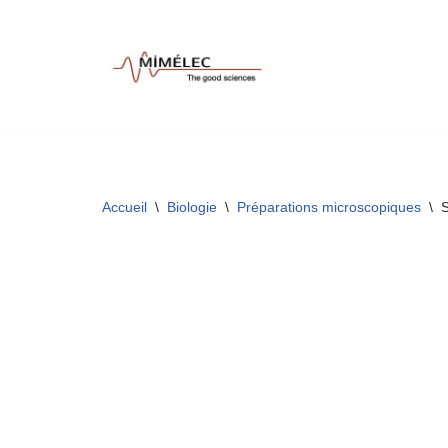
Aller
au
contenu
Accueil
\
Biologie
\
Préparations microscopiques
\
S