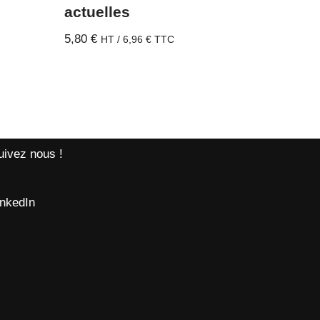
actuelles
5,80
€
HT /
6,96
€
TTC
uivez nous !
inkedIn