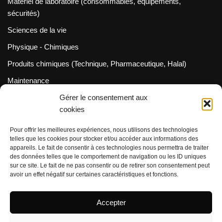
Matériel de laboratoire (consommables, équipements,
sécurités)
Sciences de la vie
Physique - Chimiques
Produits chimiques (Technique, Pharmaceutique, Halal)
Maintenance
Métrologie (Cofrac / Dakks)
Gérer le consentement aux
cookies
Neve
| Propulsé par
WordPress
Pour offrir les meilleures expériences, nous utilisons des technologies
INFORMATION
telles que les cookies pour stocker et/ou accéder aux informations des
appareils. Le fait de consentir à ces technologies nous permettra de traiter
Spécifications/FDS
des données telles que le comportement de navigation ou les ID uniques
sur ce site. Le fait de ne pas consentir ou de retirer son consentement peut
Frais de livraison
avoir un effet négatif sur certaines caractéristiques et fonctions.
Protection des données
Accepter
Politique relative aux retours