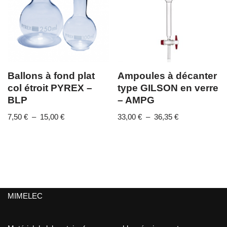
Ballons à fond plat
Ampoules à décanter
col étroit PYREX –
type GILSON en verre
BLP
– AMPG
7,50
€
–
15,00
€
33,00
€
–
36,35
€
MIMELEC