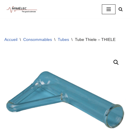
Aller
au
contenu
Accueil
\
Consommables
\
Tubes
\
Tube Thiele – THIELE